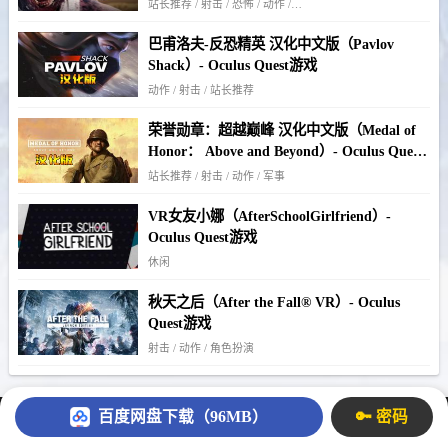
站长推荐 / 射击 / 恐怖 / 动作 / 僵尸
巴甫洛夫-反恐精英 汉化中文版（Pavlov
Shack）- Oculus Quest游戏
动作 / 射击 / 站长推荐
荣誉勋章：超越巅峰 汉化中文版（Medal of
Honor： Above and Beyond）- Oculus Quest
游戏
站长推荐 / 射击 / 动作 / 军事
VR女友小娜（AfterSchoolGirlfriend）-
Oculus Quest游戏
休闲
秋天之后（After the Fall® VR）- Oculus
Quest游戏
射击 / 动作 / 角色扮演
百度网盘下载（96MB）
🔑 密码
Copyright © 2026 (Powered by VR下载吧) 管理员邮箱：jjz673@outlook.com