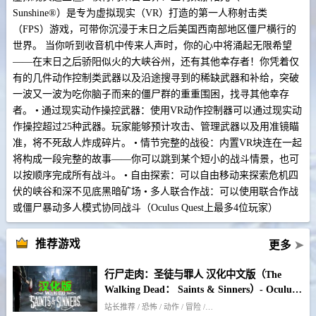
Sunshine®）是专为虚拟现实（VR）打造的第一人称射击类
（FPS）游戏，可带你沉浸于末日之后美国西南部地区僵尸横行的
世界。 当你听到收音机中传来人声时，你的心中将涌起无限希望
——在末日之后骄阳似火的大峡谷州，还有其他幸存者！你凭着仅
有的几件动作控制类武器以及沿途搜寻到的稀缺武器和补给，突破
一波又一波为吃你脑子而来的僵尸群的重重围困，找寻其他幸存
者。 • 通过现实动作操控武器：使用VR动作控制器可以通过现实动
作操控超过25种武器。玩家能够预计攻击、管理武器以及用准镜瞄
准，将不死敌人炸成碎片。 • 情节完整的战役：内置VR块连在一起
将构成一段完整的故事——你可以跳到某个短小的战斗情景，也可
以按顺序完成所有战斗。 • 自由探索：可以自由移动来探索危机四
伏的峡谷和深不见底黑暗矿场 • 多人联合作战：可以使用联合作战
或僵尸暴动多人模式协同战斗（Oculus Quest上最多4位玩家）
推荐游戏
更多
➤
行尸走肉：圣徒与罪人 汉化中文版（The
Walking Dead： Saints & Sinners）- Oculus
Quest游戏
站长推荐 / 恐怖 / 动作 / 冒险 / 僵尸 / 生存