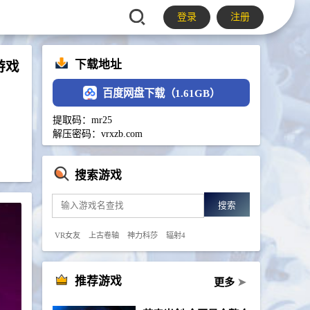
登录
注册
下载地址
t游戏
百度网盘下载（1.61GB）
提取码：mr25
解压密码：vrxzb.com
搜索游戏
搜索
VR女友
上古卷轴
神力科莎
辐射4
推荐游戏
更多
➤