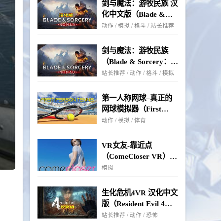
剑与魔法：游牧民族 汉
化中文版（Blade &
Sorcery： Nomad）-
动作 / 模拟 / 格斗 / 站长推荐
Oculus Quest游戏
剑与魔法：游牧民族
（Blade & Sorcery：
Nomad）- Oculus
站长推荐 / 动作 / 格斗 / 模拟
Quest游戏
第一人称网球–真正的
网球模拟器（First
Person Tennis – The
动作 / 模拟 / 体育
Real Tennis
Simulator）- Oculus
VR女友-靠近点
Quest游戏
（ComeCloser VR）-
Oculus Quest游戏
模拟
生化危机4VR 汉化中文
版（Resident Evil 4
VR）- Oculus Quest游
站长推荐 / 动作 / 恐怖