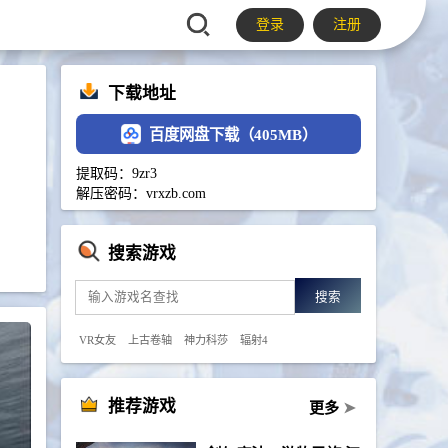
登录
注册
下载地址
百度网盘下载（405MB）
提取码：9zr3
解压密码：vrxzb.com
搜索游戏
搜索
VR女友
上古卷轴
神力科莎
辐射4
推荐游戏
更多
➤