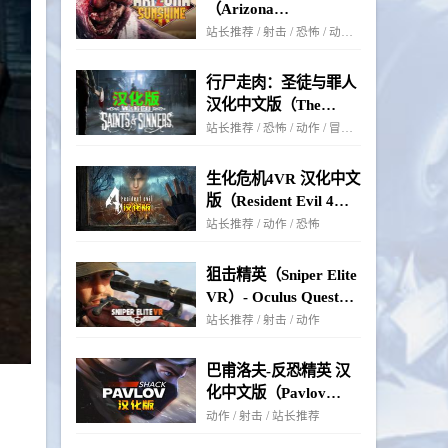
（Arizona
Sunshine®）- Oculus
站长推荐 / 射击 / 恐怖 / 动作 / 僵尸
Quest游戏
行尸走肉：圣徒与罪人
汉化中文版（The
Walking Dead： Saints
站长推荐 / 恐怖 / 动作 / 冒险 / 僵尸 / 生存
& Sinners）- Oculus
Quest游戏
生化危机4VR 汉化中文
版（Resident Evil 4
VR）- Oculus Quest游
站长推荐 / 动作 / 恐怖
戏
狙击精英（Sniper Elite
VR）- Oculus Quest游
戏
站长推荐 / 射击 / 动作
巴甫洛夫-反恐精英 汉
化中文版（Pavlov
Shack）- Oculus Quest
动作 / 射击 / 站长推荐
游戏