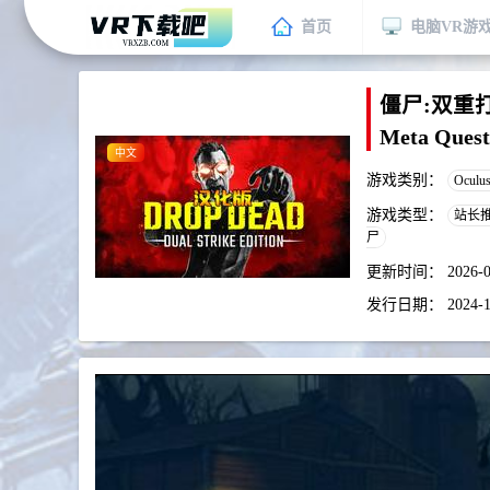
首页
电脑VR游
僵尸:双重打击 
Meta Que
中文
游戏类别：
Oculu
游戏类型：
站长
尸
更新时间：
2026-
发行日期：
2024-