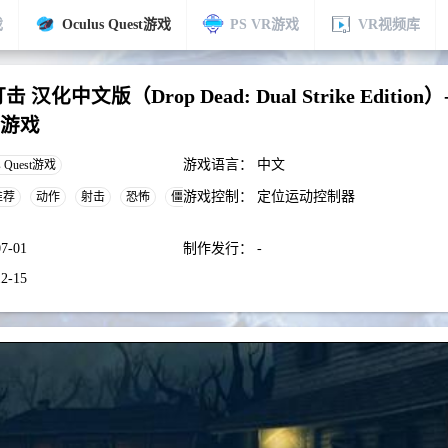
戏
Oculus Quest游戏
PS VR游戏
VR视频库
汉化中文版（Drop Dead: Dual Strike Edition）
st游戏
游戏语言：
中文
s Quest游戏
游戏控制：
定位运动控制器
推荐
动作
射击
恐怖
僵
07-01
制作发行：
-
12-15