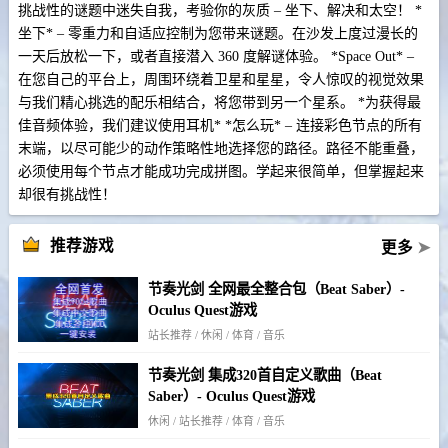
挑战性的谜题中迷失自我，考验你的灰质 – 坐下、解决和太空！ *
坐下* – 零重力和自适应控制为您带来谜题。在沙发上度过漫长的
一天后放松一下，或者直接潜入 360 度解谜体验。 *Space Out* –
在您自己的平台上，周围环绕着卫星和星星，令人惊叹的视觉效果
与我们精心挑选的配乐相结合，将您带到另一个星系。 *为获得最
佳音频体验，我们建议使用耳机* *怎么玩* – 连接彩色节点的所有
末端，以尽可能少的动作策略性地选择您的路径。路径不能重叠，
必须使用每个节点才能成功完成拼图。学起来很简单，但掌握起来
却很有挑战性！
推荐游戏
更多
➤
节奏光剑 全网最全整合包（Beat Saber）-
Oculus Quest游戏
站长推荐 / 休闲 / 体育 / 音乐
节奏光剑 集成320首自定义歌曲（Beat
Saber）- Oculus Quest游戏
休闲 / 站长推荐 / 体育 / 音乐