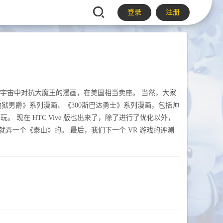
登录
注册
姑娘在宇宙中对抗大魔王的漫画，在美国相当卖座。 当然，大家
狱男爵》系列漫画、《300斯巴达勇士》系列漫画，包括帅
。 现在 HTC Vive 版也出来了，除了进行了优化以外，
弄一个《泰山》的。 最后，我们下一个 VR 游戏的评测