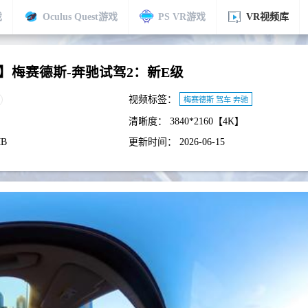
戏
Oculus Quest游戏
PS VR游戏
VR视频库
 VR】梅赛德斯-奔驰试驾2：新E级
视频标签：
梅赛德斯 驾车 奔驰
清晰度：
3840*2160【4K】
MB
更新时间：
2026-06-15