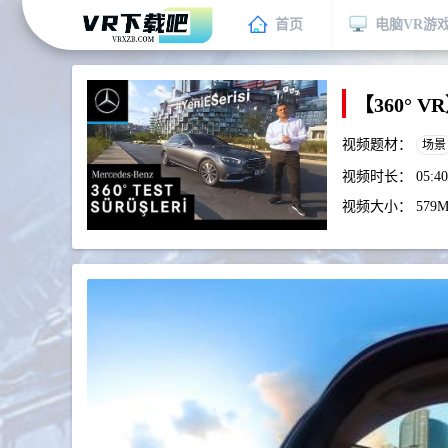
首页
电脑VR游
【360°
视频题材：
场景
视频时长：
05:40
视频大小：
579