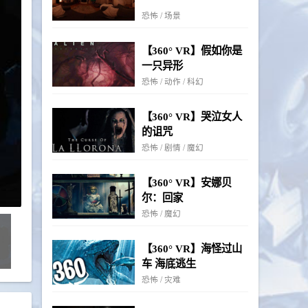
恐怖 / 场景
【360° VR】假如你是
一只异形
恐怖 / 动作 / 科幻
【360° VR】哭泣女人
的诅咒
恐怖 / 剧情 / 魔幻
【360° VR】安娜贝
尔：回家
恐怖 / 魔幻
【360° VR】海怪过山
车 海底逃生
恐怖 / 灾难