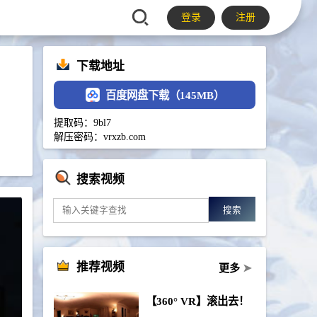
登录
注册
下载地址
百度网盘下载（145MB）
提取码：9bl7
解压密码：vrxzb.com
搜索视频
搜索
推荐视频
更多
➤
【360° VR】滚出去！