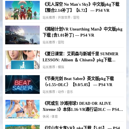
《无人深空 No Man's Sky》中文版pkg下载
【整合2.14补丁】【6.72】 — PS4 VR
站长推荐 / 开放世界 / 冒险
《揭秘计划VR Unearthing Mars》中文版pkg
下载 [含1.01补丁] — PS4 VR
站长推荐 / 冒险
《夏日课堂：艾莉森与新城千里 SUMMER
LESSON: Allison ＆ Chisato》pkg下载
【5.05】 — PS4 VR
站长推荐 / 模拟
《节奏光剑 Beat Saber》英文版pkg下载
（v1.55+DLC）【9.0/5.05】 — PS4 VR
站长推荐 / 动作 / 音乐
《死或生 沙滩排球3 DEAD OR ALIVE
Xtreme 3》本体1.16-VR通行证DLC — PS4
VR
休闲 / 体育
《过山车大亨VR》pkg下载【5.05】 — PS4