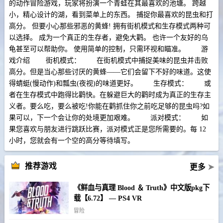
的动作冒险游戏，玩家将扮演一个青蛙在其最喜欢的池塘。 跨越
小，精心设计的湖，看到菜单上的东西。 捕捉你最喜欢的昆虫和打
高分。 但要小心那些邪恶的黄蜂! 拥有街机模式和生存模式两种可
以选择。 成为一个真正的生存者，避免大鹳。 也许一个友好的乌
龟甚至可以帮助你。 使用简单的控制，只需环视和瞄准。 游
戏介绍 街机模式： 在街机模式中捕捉美味的昆虫并击败
高分。但是当心那些讨厌的黄蜂——它们会留下不好的味道。这使
得蜻蜓(慢动作)和瓢虫(夜视)的味道更好。 生存模式： 或
者在生存模式中跑得比鹳快。在躲避巨大的鹳时成为真正的生存主
义者。要么吃，要么被吃!你能在鹳抓住你之前吃足够的昆虫吗?如
果可以，下一个会让你的处境更加艰​​难。 派对模式： 如
果您喜欢与朋友进行跳跃比赛，派对模式正是您所需要的。每 12
小时，您就会有一个空的高分等待填写。
推荐游戏
更多
➤
《鲜血与真理 Blood ＆ Truth》中文版pkg下
载【6.72】 — PS4 VR
冒险