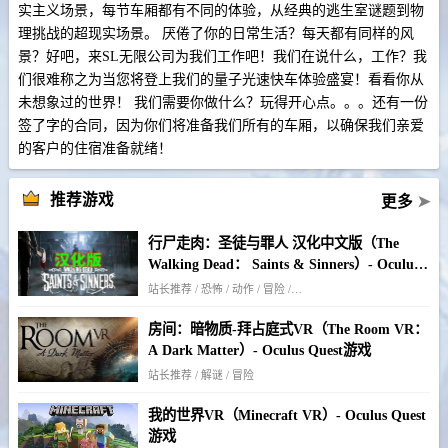
实主义场景，每节车厢都有不同的体验，从经典的逃生室谜题到物
理挑战的超现实场景。 厌倦了你的日常生活？每天都有同样的风
景？好吧，来SL无限公司为我们工作吧！我们在说什么，工作？我
们很难称之为当您将登上我们的量子光速快车体验盛宴！看看你从
未想象过的世界！ 我们需要你做什么？玩得开心点。。。还有一份
签了字的合同，因为你们将准备我们所有的车厢，以确保我们亲爱
的客户的住宿准备就绪！
推荐游戏
更多
➤
行尸走肉：圣徒与罪人 汉化中文版（The
Walking Dead： Saints & Sinners）- Oculus
Quest游戏
站长推荐 / 恐怖 / 动作 / 冒险 / 僵尸 / 生存
房间：暗物质-拜占庭式VR（The Room VR：
A Dark Matter）- Oculus Quest游戏
站长推荐 / 解谜 / 冒险
我的世界VR（Minecraft VR）- Oculus Quest
游戏