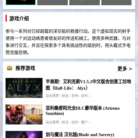
游戏介绍
参与一系列对已经超载的深空船的救援行动。
这个虚拟现实的射手
使用一个对运动病患者很友好的传送机械工。
使用多种武器，与对
象进行交互，并且在探索多个具有挑战性的级别时，用头戴式手电
筒克服恐惧。
推荐游戏
更多
➤
半衰期：艾利克斯V1.5.2中文版含创意工坊地
图（Half-Life： Alyx）
站长推荐 / 射击 / 恐怖 / 动作 / 剧情
亚利桑那阳光全DLC豪华版本 (Arizona
Sunshine)
站长推荐 / 射击 / 动作 / 僵尸 / 恐怖 / 生存
剑与魔法 汉化版(Blade and Sorcery)