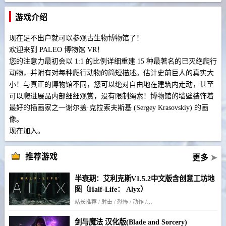
游戏介绍
现在足不出户就可以参观古生物博物馆了！
欢迎来到 PALEO 博物馆 VR！
您的注意力最初会以 1:1 的比例详细重建 15 种最著名的已灭绝爬行
动物，并附有对每种爬行动物的简短描述。
估计史前巨人的真实大
小！
与真正的博物馆不同，您可以绝对自由地在建筑内走动，甚至
可以爬进展品内部细细观赏，没有限制绳索！
博物馆的墙壁装饰着
最好的插画家之一谢尔盖·克拉索夫斯基 (Sergey Krasovskiy) 的画
像。
现在加入。
推荐游戏
更多
➤
半衰期：艾利克斯V1.5.2中文版含创意工坊地
图（Half-Life： Alyx）
站长推荐 / 射击 / 恐怖 / 动作 / 剧情
剑与魔法 汉化版(Blade and Sorcery)