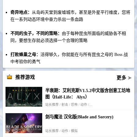
奇异地点：
从岛屿天堂到废墟城市，甚至是外星平行维度，您将
在一系列动态环境中奋力杀出一条血路
不同的虫子，不同的策略：
由于每种昆虫所面临的威胁各不相
同，要想生存就必须选择一个合理的策略
打败蜂巢之母：
活得够久，你就能在与所有昆虫之母的 Boss 战
中考验你的勇气
推荐游戏
更多
➤
半衰期：艾利克斯V1.5.2中文版含创意工坊地
图（Half-Life： Alyx）
站长推荐 / 射击 / 恐怖 / 动作 / 剧情
剑与魔法 汉化版(Blade and Sorcery)
站长推荐 / 动作 / 模拟