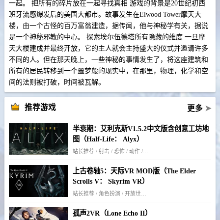
一起。 把所有的碎片放在一起寻找真相 游戏的背景是20世纪初西
班牙流感爆发后的美国大都市。故事发生在Elwood Tower摩天大
楼，由一个古怪的百万富翁建造，据传闻，他与神秘学有关，据说
是一个神秘邪教的中心。 探索埃尔伍德塔所有隐藏的维度 一旦摩
天大楼建成并最终开放，它的主人就会主持盛大的仪式并邀请许多
不同的人。但在那天晚上，一些神秘的事情发生了，将这座建筑和
所有的居民转移到一个噩梦般的现实中，在那里，物理，化学和空
间的法则被打破，时间被瓦解。
推荐游戏
更多
➤
半衰期：艾利克斯V1.5.2中文版含创意工坊地
图（Half-Life： Alyx）
站长推荐 / 射击 / 恐怖 / 动作 / 剧情
上古卷轴5：天际VR MOD版（The Elder
Scrolls V： Skyrim VR）
站长推荐 / 角色扮演 / 开放世界 / 冒险
孤声2VR（Lone Echo II）