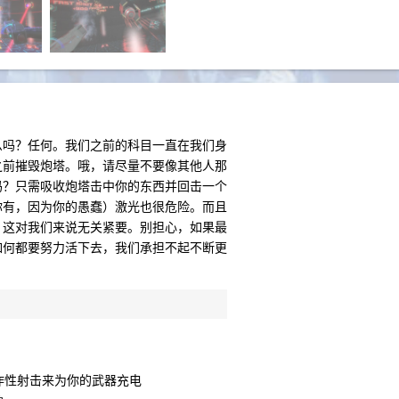
么吗？
任何。
我们之前的科目一直在我们身
之前摧毁炮塔。
哦，请尽量不要像其他人那
吗？
只需吸收炮塔击中你的东西并回击一个
你有，因为你的愚蠢）激光也很危险。
而且
，这对我们来说无关紧要。
别担心，如果最
如何都要努力活下去，我们承担不起不断更
。
炸性射击来为你的武器充电