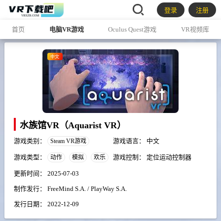
登录
注册
首页
电脑VR游戏
Oculus Quest游戏
VR视频库
中文
水族馆VR（Aquarist VR）
游戏类别：
游戏语言：
中文
Steam VR游戏
游戏类型：
游戏控制：
定位运动控制器
动作
模拟
欢乐
更新时间：
2025-07-03
制作发行：
FreeMind S.A. / PlayWay S.A.
发行日期：
2022-12-09