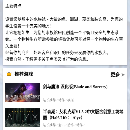
主要特点
设置您梦想中的水族馆 - 大量的鱼、珊瑚、藻类和装饰品，为您的
学生设置一个完美的地方！
让它栩栩如生 - 为您的水族馆居民创造一个平衡且安全的生态系
统。一个物种生存所需参数的轻微偏差可能对另一个物种的生存至
关重要！
经营你的商店 - 处理客户和艰巨的任务来发展你的水族店。
探索自然 - 了解更多关于鱼类及其行为的信息。
推荐游戏
更多
➤
剑与魔法 汉化版(Blade and Sorcery)
站长推荐 / 动作 / 模拟
半衰期：艾利克斯V1.5.2中文版含创意工坊地
图（Half-Life： Alyx）
站长推荐 / 射击 / 恐怖 / 动作 / 剧情